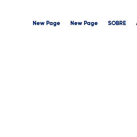
New Page
New Page
SOBRE